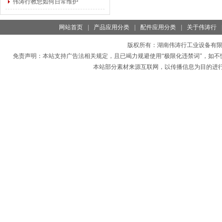
伟涛行教您如何日常维护
网站首页
|
产品应用分类
|
配件应用分类
|
关于伟涛行
版权所有：
湖南伟涛行工业设备有
免责声明：本站支持广告法相关规定，且已竭力规避使用“极限化违禁词"，如不
本站部分素材来源互联网，以传播信息为目的进