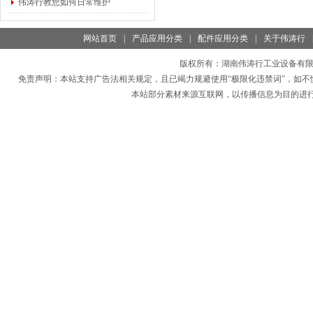
伟涛行教您如何日常维护
网站首页
|
产品应用分类
|
配件应用分类
|
关于伟涛行
版权所有：
湖南伟涛行工业设备有
免责声明：本站支持广告法相关规定，且已竭力规避使用“极限化违禁词"，如不
本站部分素材来源互联网，以传播信息为目的进