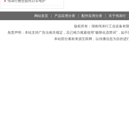
伟涛行教您如何日常维护
网站首页
|
产品应用分类
|
配件应用分类
|
关于伟涛行
版权所有：
湖南伟涛行工业设备有
免责声明：本站支持广告法相关规定，且已竭力规避使用“极限化违禁词"，如不
本站部分素材来源互联网，以传播信息为目的进