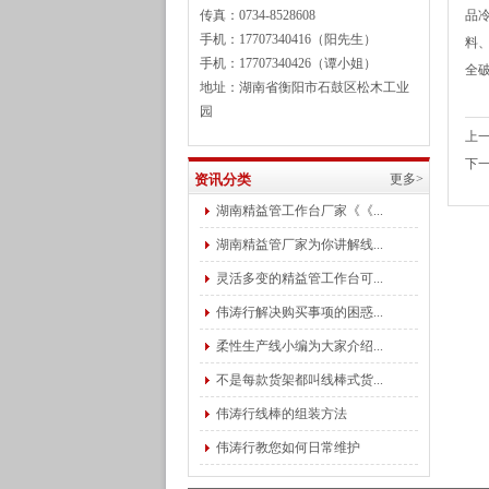
传真：0734-8528608
品
手机：17707340416（阳先生）
料
手机：17707340426（谭小姐）
全
地址：湖南省衡阳市石鼓区松木工业
园
上
下
资讯分类
更多>
湖南精益管工作台厂家《《...
湖南精益管厂家为你讲解线...
灵活多变的精益管工作台可...
伟涛行解决购买事项的困惑...
柔性生产线小编为大家介绍...
不是每款货架都叫线棒式货...
伟涛行线棒的组装方法
伟涛行教您如何日常维护