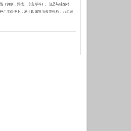
能（切削，焊接、冷变形等）。但是与硅酸材
种介质条件下，易于因腐蚀而失重损耗，乃至完