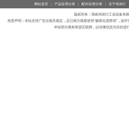
网站首页
|
产品应用分类
|
配件应用分类
|
关于伟涛行
版权所有：
湖南伟涛行工业设备有
免责声明：本站支持广告法相关规定，且已竭力规避使用“极限化违禁词"，如不
本站部分素材来源互联网，以传播信息为目的进