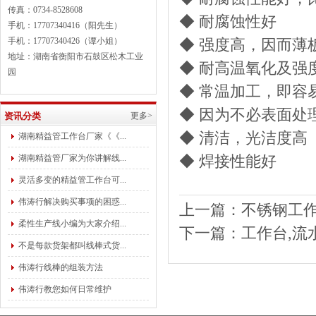
传真：0734-8528608
◆ 耐腐蚀性好
手机：17707340416（阳先生）
手机：17707340426（谭小姐）
◆ 强度高，因而
地址：湖南省衡阳市石鼓区松木工业
◆ 耐高温氧化及
园
◆ 常温加工，即容
◆ 因为不必表面
资讯分类
更多>
◆ 清洁，光洁度
湖南精益管工作台厂家《《...
湖南精益管厂家为你讲解线...
◆ 焊接性能好
灵活多变的精益管工作台可...
伟涛行解决购买事项的困惑...
上一篇：
不锈钢工
柔性生产线小编为大家介绍...
下一篇：
工作台,流
不是每款货架都叫线棒式货...
伟涛行线棒的组装方法
伟涛行教您如何日常维护