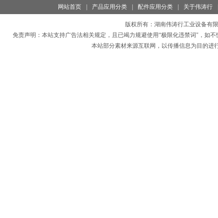
网站首页
|
产品应用分类
|
配件应用分类
|
关于伟涛行
版权所有：
湖南伟涛行工业设备有
免责声明：本站支持广告法相关规定，且已竭力规避使用“极限化违禁词"，如不
本站部分素材来源互联网，以传播信息为目的进