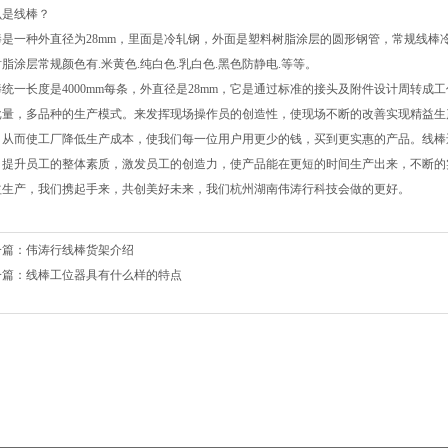
么是线棒？
是一种外直径为28mm，里面是冷轧钢，外面是塑料树脂涂层的圆形钢管，常规线棒冷轧钢的
脂涂层常规颜色有.米黄色.纯白色.乳白色.黑色防静电.等等。
棒统一长度是4000mm每条，外直径是28mm，它是通过标准的接头及附件设计周转
批量，多品种的生产模式。来发挥现场操作员的创造性，使现场不断的改善实现精益生
，从而使工厂降低生产成本，使我们每一位用户用更少的钱，买到更实惠的产品。线棒
，提升员工的整体素质，激发员工的创造力，使产品能在更短的时间生产出来，不断的
益生产，我们携起手来，共创美好未来，我们杭州湖南伟涛行科技会做的更好。
一篇：
伟涛行线棒货架介绍
一篇：
线棒工位器具有什么样的特点