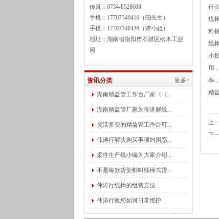
传真：0734-8528608
什
手机：17707340416（阳先生）
线棒
手机：17707340426（谭小姐）
料树
地址：湖南省衡阳市石鼓区松木工业
线
园
小
用
资讯分类
更多>
率
精
湖南精益管工作台厂家《《...
湖南精益管厂家为你讲解线...
上
灵活多变的精益管工作台可...
下
伟涛行解决购买事项的困惑...
柔性生产线小编为大家介绍...
不是每款货架都叫线棒式货...
伟涛行线棒的组装方法
伟涛行教您如何日常维护