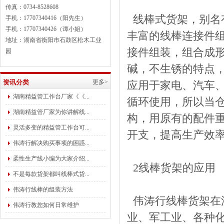
传真：0734-8528608
线棒式货架，别名
手机：17707340416（阳先生）
手机：17707340426（谭小姐）
丰富的线棒连接件
地址：湖南省衡阳市石鼓区松木工业
接件组装，组合成
园
碱，不生锈的特点
资讯分类
更多>
应用于家电、汽车
湖南精益管工作台厂家《《...
循环使用，所以当
湖南精益管厂家为你讲解线...
构，用原有的配件
灵活多变的精益管工作台可...
开支，提高生产效
伟涛行解决购买事项的困惑...
柔性生产线小编为大家介绍...
2线棒货架的应用
不是每款货架都叫线棒式货...
伟涛行线棒的组装方法
伟涛行线棒货架在
伟涛行教您如何日常维护
业、军工业、各种