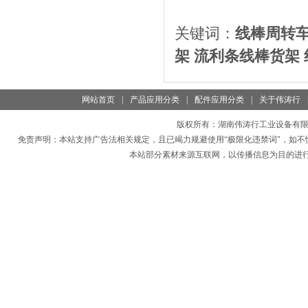
关键词：
线棒
周转
架
流利条线棒
货架
网站首页
|
产品应用分类
|
配件应用分类
|
关于伟涛行
版权所有：
湖南伟涛行工业设备有
免责声明：本站支持广告法相关规定，且已竭力规避使用“极限化违禁词"，如不
本站部分素材来源互联网，以传播信息为目的进