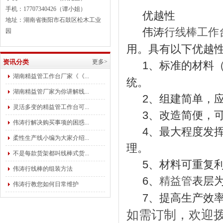
手机：17707340426（谭小姐）
优越性
地址：湖南省衡阳市石鼓区松木工业
伟涛
行
线棒工作
园
用。具有以下优越
资讯分类
更多>
1、标准的材料
湖南精益管工作台厂家《《...
统。
湖南精益管厂家为你讲解线...
2、组建简单，应
灵活多变的精益管工作台可...
3、改造简便，可
伟涛行解决购买事项的困惑...
4、最大程度发挥
柔性生产线小编为大家介绍...
理。
不是每款货架都叫线棒式货...
5、材料可重复利
伟涛行线棒的组装方法
6、
表层
精益管
伟涛行教您如何日常维护
7、提高生产效率
如需订制，欢迎