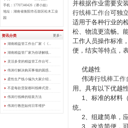
并根据作业需要安
手机：17707340426（谭小姐）
行
线棒工作台
可独
地址：湖南省衡阳市石鼓区松木工业
园
适用于各种行业的
松、物流更流畅。
资讯分类
更多>
工作人员操作标准
湖南精益管工作台厂家《《...
便，结实等特点，
湖南精益管厂家为你讲解线...
灵活多变的精益管工作台可...
优越性
伟涛行解决购买事项的困惑...
伟涛行
线棒工作
柔性生产线小编为大家介绍...
用。具有以下优越
不是每款货架都叫线棒式货...
1、标准的材料
伟涛行线棒的组装方法
伟涛行教您如何日常维护
统。
2、组建简单，应
3、改造简便，可