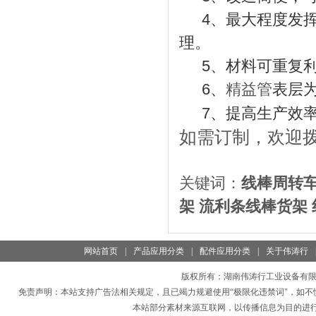
4、最大程度发挥
理。
5、材料可重复利
6、
表层
精益管
7、提高生产效率
如需订制，欢迎
关键词：
线棒
周转
架
流利条线棒
货架
网站首页
|
产品应用分类
|
配件应用分类
|
关于伟涛行
版权所有：
湖南伟涛行工业设备有
免责声明：本站支持广告法相关规定，且已竭力规避使用“极限化违禁词"，如不
本站部分素材来源互联网，以传播信息为目的进