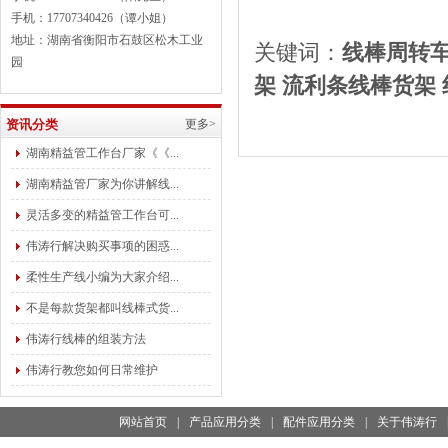
手机：17707340426（谭小姐）
地址：湖南省衡阳市石鼓区松木工业
关键词：
线棒
周转
园
架
流利条线棒
货架
资讯分类
更多>
湖南精益管工作台厂家《《...
湖南精益管厂家为你讲解线...
灵活多变的精益管工作台可...
伟涛行解决购买事项的困惑...
柔性生产线小编为大家介绍...
不是每款货架都叫线棒式货...
伟涛行线棒的组装方法
伟涛行教您如何日常维护
网站首页
|
产品应用分类
|
配件应用分类
|
关于伟涛行