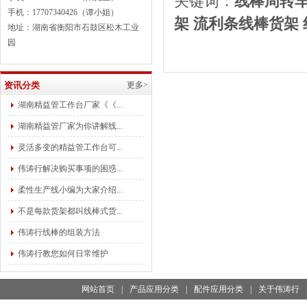
关键词：
线棒
周转
手机：17707340426（谭小姐）
架
流利条线棒
货架
地址：湖南省衡阳市石鼓区松木工业
园
资讯分类
更多>
湖南精益管工作台厂家《《...
湖南精益管厂家为你讲解线...
灵活多变的精益管工作台可...
伟涛行解决购买事项的困惑...
柔性生产线小编为大家介绍...
不是每款货架都叫线棒式货...
伟涛行线棒的组装方法
伟涛行教您如何日常维护
网站首页
|
产品应用分类
|
配件应用分类
|
关于伟涛行