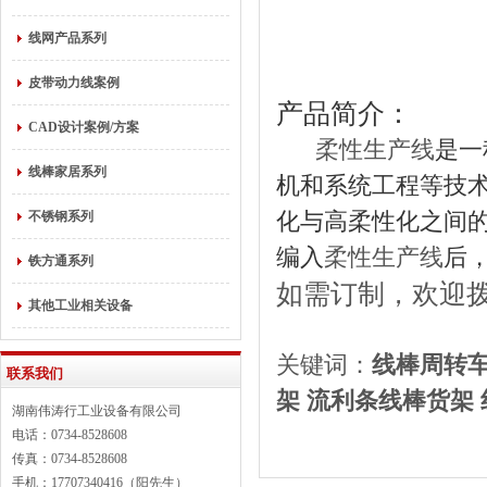
线网产品系列
皮带动力线案例
产品简介：
CAD设计案例/方案
柔性生产线
是一
线棒家居系列
机和系统工程等技
化与高柔性化之间
不锈钢系列
编入
柔性生产线
后
铁方通系列
如需订制，欢迎
其他工业相关设备
关键词：
线棒
周转
联系我们
架
流利条线棒
货架
湖南伟涛行工业设备有限公司
电话：0734-8528608
传真：0734-8528608
手机：17707340416（阳先生）