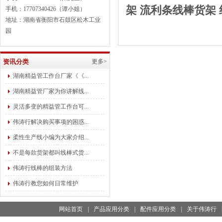
架
流利条线棒
货架
手机：17707340426（谭小姐）
地址：湖南省衡阳市石鼓区松木工业
园
资讯分类
更多>
湖南精益管工作台厂家《《...
湖南精益管厂家为你讲解线...
灵活多变的精益管工作台可...
伟涛行解决购买事项的困惑...
柔性生产线小编为大家介绍...
不是每款货架都叫线棒式货...
伟涛行线棒的组装方法
伟涛行教您如何日常维护
网站首页
|
产品应用分类
|
配件应用分类
|
关于伟涛行