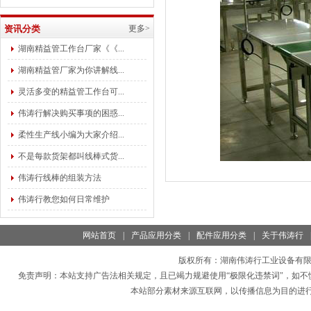
资讯分类
更多>
湖南精益管工作台厂家《《...
湖南精益管厂家为你讲解线...
灵活多变的精益管工作台可...
伟涛行解决购买事项的困惑...
柔性生产线小编为大家介绍...
不是每款货架都叫线棒式货...
伟涛行线棒的组装方法
伟涛行教您如何日常维护
网站首页
|
产品应用分类
|
配件应用分类
|
关于伟涛行
版权所有：
湖南伟涛行工业设备有
免责声明：本站支持广告法相关规定，且已竭力规避使用“极限化违禁词"，如不
本站部分素材来源互联网，以传播信息为目的进