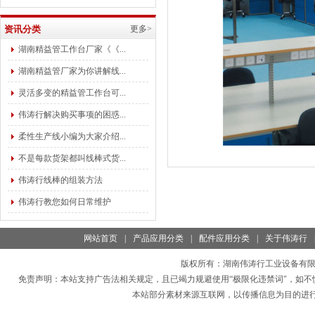
资讯分类
更多>
湖南精益管工作台厂家《《...
湖南精益管厂家为你讲解线...
灵活多变的精益管工作台可...
伟涛行解决购买事项的困惑...
柔性生产线小编为大家介绍...
不是每款货架都叫线棒式货...
伟涛行线棒的组装方法
伟涛行教您如何日常维护
网站首页
|
产品应用分类
|
配件应用分类
|
关于伟涛行
版权所有：
湖南伟涛行工业设备有
免责声明：本站支持广告法相关规定，且已竭力规避使用“极限化违禁词"，如不
本站部分素材来源互联网，以传播信息为目的进