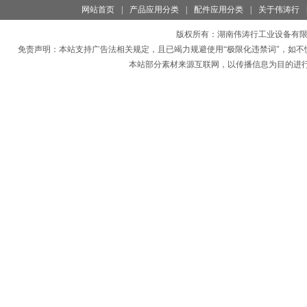
网站首页
|
产品应用分类
|
配件应用分类
|
关于伟涛行
版权所有：
湖南伟涛行工业设备有
免责声明：本站支持广告法相关规定，且已竭力规避使用“极限化违禁词"，如不
本站部分素材来源互联网，以传播信息为目的进