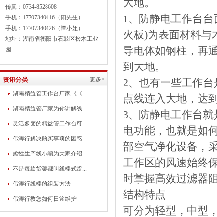
大地。
传真：0734-8528608
1、防静电工作台台
手机：17707340416（阳先生）
手机：17707340426（谭小姐）
火板)为表面材料
地址：湖南省衡阳市石鼓区松木工业
导电体如钢柱，再通
园
到大地。
资讯分类
更多>
2、也有一些工作
湖南精益管工作台厂家《《...
点线连入大地，达
湖南精益管厂家为你讲解线...
3、防静电工作台
灵活多变的精益管工作台可...
电功能，也就是如
伟涛行解决购买事项的困惑...
部空气净化设备，
柔性生产线小编为大家介绍...
工作区的风速始终
不是每款货架都叫线棒式货...
时掌握高效过滤器
伟涛行线棒的组装方法
结构特点
伟涛行教您如何日常维护
可分为轻型，中型